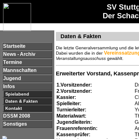
SV Stutt
Der Schac
Daten & Fakten
Startseite
Die letzte Generalversammlung und die le
Vereinssatzun
Dabei wurden die in der
News - Archiv
Veranstaltungsausschuss
gewählt.
Termine
Mannschaften
Erweiterter Vorstand, Kassenp
Jugend
1.Vorsitzender:
D
Infos
2.Vorsitzender:
F
Spielabend
Kassier:
C
Daten & Fakten
Spielleiter:
A
Kontakt
Turnierleiter:
Y
Materialwart:
Th
DSSM 2008
Jugendleiterin:
G
Sonstiges
Frauenreferentin:
A
Kassenprüfer:
T