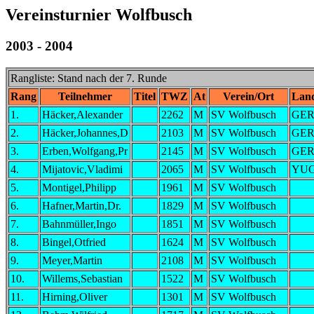
Vereinsturnier Wolfbusch
2003 - 2004
Rangliste: Stand nach der 7. Runde
Rang
Teilnehmer
Titel
TWZ
At
Verein/Ort
Lan
1.
Häcker,Alexander
2262
M
SV Wolfbusch
GE
2.
Häcker,Johannes,D
2103
M
SV Wolfbusch
GE
3.
Erben,Wolfgang,Pr
2145
M
SV Wolfbusch
GE
4.
Mijatovic,Vladimi
2065
M
SV Wolfbusch
YU
5.
Montigel,Philipp
1961
M
SV Wolfbusch
6.
Hafner,Martin,Dr.
1829
M
SV Wolfbusch
7.
Bahnmüller,Ingo
1851
M
SV Wolfbusch
8.
Bingel,Otfried
1624
M
SV Wolfbusch
9.
Meyer,Martin
2108
M
SV Wolfbusch
10.
Willems,Sebastian
1522
M
SV Wolfbusch
11.
Hirning,Oliver
1301
M
SV Wolfbusch