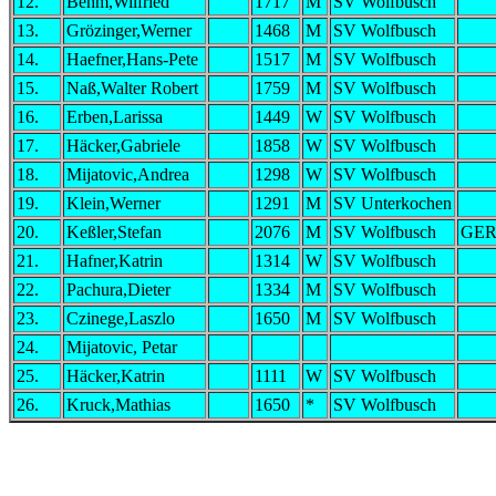
12.
Behm,Wilfried
1717
M
SV Wolfbusch
13.
Grözinger,Werner
1468
M
SV Wolfbusch
14.
Haefner,Hans-Pete
1517
M
SV Wolfbusch
15.
Naß,Walter Robert
1759
M
SV Wolfbusch
16.
Erben,Larissa
1449
W
SV Wolfbusch
17.
Häcker,Gabriele
1858
W
SV Wolfbusch
18.
Mijatovic,Andrea
1298
W
SV Wolfbusch
19.
Klein,Werner
1291
M
SV Unterkochen
20.
Keßler,Stefan
2076
M
SV Wolfbusch
GE
21.
Hafner,Katrin
1314
W
SV Wolfbusch
22.
Pachura,Dieter
1334
M
SV Wolfbusch
23.
Czinege,Laszlo
1650
M
SV Wolfbusch
24.
Mijatovic, Petar
25.
Häcker,Katrin
1111
W
SV Wolfbusch
26.
Kruck,Mathias
1650
*
SV Wolfbusch