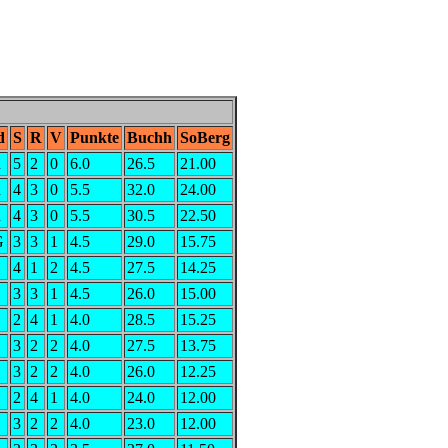
d
S
R
V
Punkte
Buchh
SoBerg
R
5
2
0
6.0
26.5
21.00
R
4
3
0
5.5
32.0
24.00
R
4
3
0
5.5
30.5
22.50
G
3
3
1
4.5
29.0
15.75
4
1
2
4.5
27.5
14.25
3
3
1
4.5
26.0
15.00
2
4
1
4.0
28.5
15.25
3
2
2
4.0
27.5
13.75
3
2
2
4.0
26.0
12.25
2
4
1
4.0
24.0
12.00
3
2
2
4.0
23.0
12.00