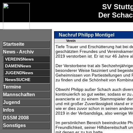
SV Stutt
Der Schac
Nachruf Philipp Montigel
Verein
Startseite
Tiefe Trauer und Erschütterung hat bei 
geschätzten Freundes und Vereinskamera
News - Archiv
2019 verstorben ist. Er ist nur 46 Jahre 
VEREINSNews
Der Verstorbene trat als Sechzehnjährige
DAMENNews
besonderer Weise fasziniert und begeis
JUGENDNews
Geheimnissen von Partiestellungen und 
NewsSUCHE
zu finden und die Schönheit von Kombina
Termine
Obwohl Philipp außer Schach auch diverse
kontinuierlich so gut weiter, sodass er 
Mannschaften
avancierte er zu einem Stammspieler de
Jugend
und mit großer Zuverlässigkeit stand er 
wie er dies zuvor schon in seinen andere
Infos
2019 in der Verbandsliga, also wenige 
DSSM 2008
Im persönlichen Bereich beeindruckte Phil
Sonstiges
Freundlichkeit, seiner Hilfsbereitschaft 
mit denen er zu tun hatte.