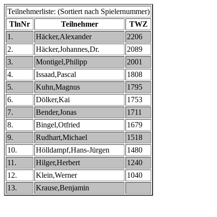
Teilnehmerliste: (Sortiert nach Spielernummer)
TlnNr
Teilnehmer
TWZ
1.
Häcker,Alexander
2206
2.
Häcker,Johannes,Dr.
2089
3.
Montigel,Philipp
2001
4.
Issaad,Pascal
1808
5.
Kuhn,Magnus
1795
6.
Dölker,Kai
1753
7.
Bender,Jonas
1711
8.
Bingel,Otfried
1679
9.
Rudhart,Michael
1518
10.
Hölldampf,Hans-Jürgen
1480
11.
Hilger,Herbert
1240
12.
Klein,Werner
1040
13.
Krause,Benjamin