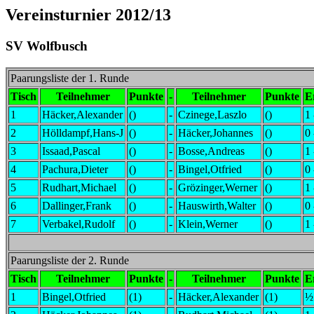
Vereinsturnier 2012/13
SV Wolfbusch
Paarungsliste der 1. Runde
Tisch
Teilnehmer
Punkte
-
Teilnehmer
Punkte
E
1
Häcker,Alexander
()
-
Czinege,Laszlo
()
1 
2
Hölldampf,Hans-J
()
-
Häcker,Johannes
()
0 
3
Issaad,Pascal
()
-
Bosse,Andreas
()
1 
4
Pachura,Dieter
()
-
Bingel,Otfried
()
0 
5
Rudhart,Michael
()
-
Grözinger,Werner
()
1 
6
Dallinger,Frank
()
-
Hauswirth,Walter
()
0 
7
Verbakel,Rudolf
()
-
Klein,Werner
()
1 
Paarungsliste der 2. Runde
Tisch
Teilnehmer
Punkte
-
Teilnehmer
Punkte
E
1
Bingel,Otfried
(1)
-
Häcker,Alexander
(1)
½