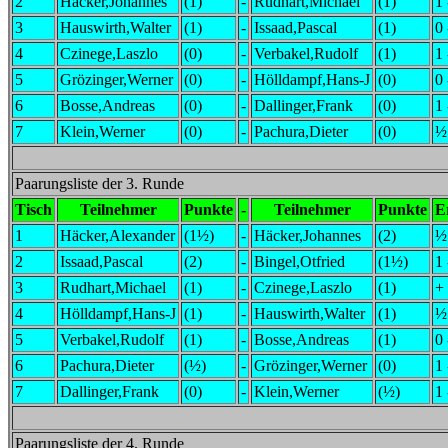
2
Häcker,Johannes
(1)
-
Rudhart,Michael
(1)
1 
3
Hauswirth,Walter
(1)
-
Issaad,Pascal
(1)
0 
4
Czinege,Laszlo
(0)
-
Verbakel,Rudolf
(1)
1 
5
Grözinger,Werner
(0)
-
Hölldampf,Hans-J
(0)
0 
6
Bosse,Andreas
(0)
-
Dallinger,Frank
(0)
1 
7
Klein,Werner
(0)
-
Pachura,Dieter
(0)
½
Paarungsliste der 3. Runde
Tisch
Teilnehmer
Punkte
-
Teilnehmer
Punkte
E
1
Häcker,Alexander
(1½)
-
Häcker,Johannes
(2)
½
2
Issaad,Pascal
(2)
-
Bingel,Otfried
(1½)
1 
3
Rudhart,Michael
(1)
-
Czinege,Laszlo
(1)
+ 
4
Hölldampf,Hans-J
(1)
-
Hauswirth,Walter
(1)
½
5
Verbakel,Rudolf
(1)
-
Bosse,Andreas
(1)
0 
6
Pachura,Dieter
(½)
-
Grözinger,Werner
(0)
1 
7
Dallinger,Frank
(0)
-
Klein,Werner
(½)
1 
Paarungsliste der 4. Runde