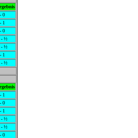
rgebnis
- 0
- 1
- 0
 - ½
 - ½
- 1
 - ½
rgebnis
- 1
- 0
- 1
 - ½
 - ½
- 0