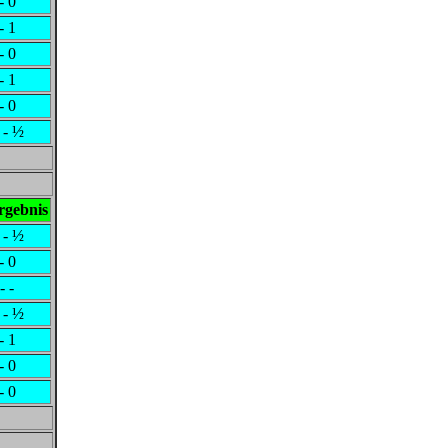
- 0
- 1
- 0
- 1
- 0
 - ½
rgebnis
 - ½
- 0
- -
 - ½
- 1
- 0
- 0