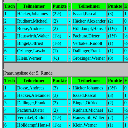
Tisch
Teilnehmer
Punkte
-
Teilnehmer
Punkte
E
1
Häcker,Johannes
(2½)
-
Issaad,Pascal
(3)
1 
2
Rudhart,Michael
(2)
-
Häcker,Alexander
(2)
0 
3
Bosse,Andreas
(2)
-
Hölldampf,Hans-J
(1½)
1 
4
Hauswirth,Walter
(1½)
-
Pachura,Dieter
(1½)
½
5
Bingel,Otfried
(1½)
-
Verbakel,Rudolf
(1)
½
6
Czinege,Laszlo
(1)
-
Dallinger,Frank
(1)
0 
7
Klein,Werner
(½)
-
Grözinger,Werner
(0)
½
Paarungsliste der 5. Runde
Tisch
Teilnehmer
Punkte
-
Teilnehmer
Punkte
E
1
Bosse,Andreas
(3)
-
Häcker,Johannes
(3½)
0 
2
Häcker,Alexander
(3)
-
Issaad,Pascal
(3)
1 
3
Dallinger,Frank
(2)
-
Bingel,Otfried
(2)
0 
4
Pachura,Dieter
(2)
-
Rudhart,Michael
(2)
½
5
Verbakel,Rudolf
(1½)
-
Hauswirth,Walter
(2)
½
6
Hölldampf,Hans-J
(1½)
-
Klein,Werner
(1)
1 