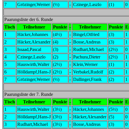
7
Grözinger,Werner
(½)
-
Czinege,Laszlo
(1)
0 
Paarungsliste der 6. Runde
Tisch
Teilnehmer
Punkte
-
Teilnehmer
Punkte
E
1
Häcker,Johannes
(4½)
-
Bingel,Otfried
(3)
1 
2
Häcker,Alexander
(4)
-
Bosse,Andreas
(3)
1 
3
Issaad,Pascal
(3)
-
Rudhart,Michael
(2½)
0 
4
Czinege,Laszlo
(2)
-
Pachura,Dieter
(2½)
1 
5
Hauswirth,Walter
(2½)
-
Klein,Werner
(1)
1 
6
Hölldampf,Hans-J
(2½)
-
Verbakel,Rudolf
(2)
1 
7
Grözinger,Werner
(½)
-
Dallinger,Frank
(2)
1 
Paarungsliste der 7. Runde
Tisch
Teilnehmer
Punkte
-
Teilnehmer
Punkte
E
1
Hauswirth,Walter
(3½)
-
Häcker,Johannes
(5½)
0 
2
Hölldampf,Hans-J
(3½)
-
Häcker,Alexander
(5)
0 
3
Rudhart,Michael
(3½)
-
Bosse,Andreas
(3)
0 