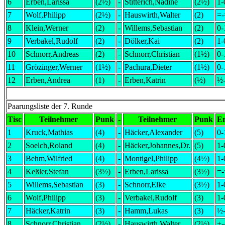
6
Erben,Larissa
(2½)
-
Stitterich,Nadine
(2½)
1-
7
Wolf,Philipp
(2½)
-
Hauswirth,Walter
(2)
=-
8
Klein,Werner
(2)
-
Willems,Sebastian
(2)
0-
9
Verbakel,Rudolf
(2)
-
Dölker,Kai
(2)
1-
10
Schnorr,Andreas
(2)
-
Schnorr,Christian
(1½)
0-
11
Grözinger,Werner
(1½)
-
Pachura,Dieter
(1½)
0-
12
Erben,Andrea
(1)
-
Erben,Katrin
(½)
½
Paarungsliste der 7. Runde
Tisc
Teilnehmer
Punk
-
Teilnehmer
Punk
E
1
Kruck,Mathias
(4)
-
Häcker,Alexander
(5)
0-
2
Soelch,Roland
(4)
-
Häcker,Johannes,Dr.
(5)
1-
3
Behm,Wilfried
(4)
-
Montigel,Philipp
(4½)
1-
4
Keßler,Stefan
(3½)
-
Erben,Larissa
(3½)
=-
5
Willems,Sebastian
(3)
-
Schnorr,Elke
(3½)
1-
6
Wolf,Philipp
(3)
-
Verbakel,Rudolf
(3)
1-
7
Häcker,Katrin
(3)
-
Hamm,Lukas
(3)
½
8
Schnorr,Christian
(2½)
-
Hauswirth,Walter
(2½)
+-