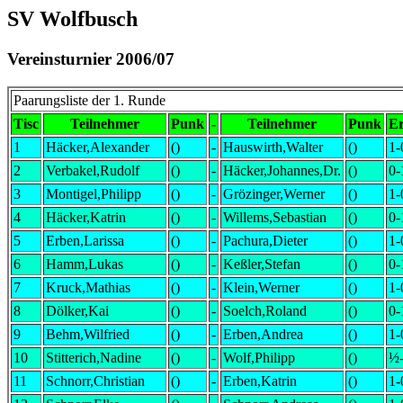
SV Wolfbusch
Vereinsturnier 2006/07
Paarungsliste der 1. Runde
Tisc
Teilnehmer
Punk
-
Teilnehmer
Punk
E
1
Häcker,Alexander
()
-
Hauswirth,Walter
()
1-
2
Verbakel,Rudolf
()
-
Häcker,Johannes,Dr.
()
0-
3
Montigel,Philipp
()
-
Grözinger,Werner
()
1-
4
Häcker,Katrin
()
-
Willems,Sebastian
()
0-
5
Erben,Larissa
()
-
Pachura,Dieter
()
1-
6
Hamm,Lukas
()
-
Keßler,Stefan
()
0-
7
Kruck,Mathias
()
-
Klein,Werner
()
1-
8
Dölker,Kai
()
-
Soelch,Roland
()
0-
9
Behm,Wilfried
()
-
Erben,Andrea
()
1-
10
Stitterich,Nadine
()
-
Wolf,Philipp
()
½
11
Schnorr,Christian
()
-
Erben,Katrin
()
1-