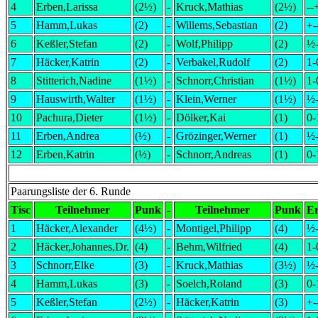
4
Erben,Larissa
(2½)
-
Kruck,Mathias
(2½)
--
5
Hamm,Lukas
(2)
-
Willems,Sebastian
(2)
+-
6
Keßler,Stefan
(2)
-
Wolf,Philipp
(2)
½
7
Häcker,Katrin
(2)
-
Verbakel,Rudolf
(2)
1-
8
Stitterich,Nadine
(1½)
-
Schnorr,Christian
(1½)
1-
9
Hauswirth,Walter
(1½)
-
Klein,Werner
(1½)
½
10
Pachura,Dieter
(1½)
-
Dölker,Kai
(1)
0-
11
Erben,Andrea
(½)
-
Grözinger,Werner
(1)
½
12
Erben,Katrin
(½)
-
Schnorr,Andreas
(1)
0-
Paarungsliste der 6. Runde
Tisc
Teilnehmer
Punk
-
Teilnehmer
Punk
E
1
Häcker,Alexander
(4½)
-
Montigel,Philipp
(4)
½
2
Häcker,Johannes,Dr.
(4)
-
Behm,Wilfried
(4)
1-
3
Schnorr,Elke
(3)
-
Kruck,Mathias
(3½)
½
4
Hamm,Lukas
(3)
-
Soelch,Roland
(3)
0-
5
Keßler,Stefan
(2½)
-
Häcker,Katrin
(3)
+-