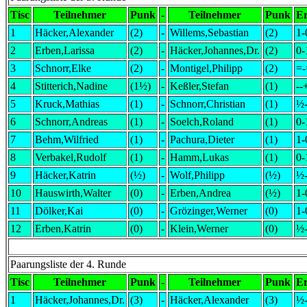
Tisc
Teilnehmer
Punk
-
Teilnehmer
Punk
E
1
Häcker,Alexander
(2)
-
Willems,Sebastian
(2)
1-
2
Erben,Larissa
(2)
-
Häcker,Johannes,Dr.
(2)
0-
3
Schnorr,Elke
(2)
-
Montigel,Philipp
(2)
=-
4
Stitterich,Nadine
(1½)
-
Keßler,Stefan
(1)
--
5
Kruck,Mathias
(1)
-
Schnorr,Christian
(1)
½
6
Schnorr,Andreas
(1)
-
Soelch,Roland
(1)
0-
7
Behm,Wilfried
(1)
-
Pachura,Dieter
(1)
1-
8
Verbakel,Rudolf
(1)
-
Hamm,Lukas
(1)
0-
9
Häcker,Katrin
(½)
-
Wolf,Philipp
(½)
½
10
Hauswirth,Walter
(0)
-
Erben,Andrea
(½)
1-
11
Dölker,Kai
(0)
-
Grözinger,Werner
(0)
1-
12
Erben,Katrin
(0)
-
Klein,Werner
(0)
½
Paarungsliste der 4. Runde
Tisc
Teilnehmer
Punk
-
Teilnehmer
Punk
E
1
Häcker,Johannes,Dr.
(3)
-
Häcker,Alexander
(3)
½