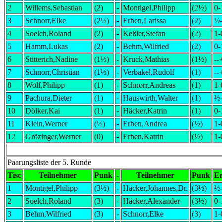
2
Willems,Sebastian
(2)
-
Montigel,Philipp
(2½)
0-
3
Schnorr,Elke
(2½)
-
Erben,Larissa
(2)
½
4
Soelch,Roland
(2)
-
Keßler,Stefan
(2)
1-
5
Hamm,Lukas
(2)
-
Behm,Wilfried
(2)
0-
6
Stitterich,Nadine
(1½)
-
Kruck,Mathias
(1½)
--
7
Schnorr,Christian
(1½)
-
Verbakel,Rudolf
(1)
--
8
Wolf,Philipp
(1)
-
Schnorr,Andreas
(1)
1-
9
Pachura,Dieter
(1)
-
Hauswirth,Walter
(1)
½
10
Dölker,Kai
(1)
-
Häcker,Katrin
(1)
0-
11
Klein,Werner
(½)
-
Erben,Andrea
(½)
1-
12
Grözinger,Werner
(0)
-
Erben,Katrin
(½)
1-
Paarungsliste der 5. Runde
Tisc
Teilnehmer
Punk
-
Teilnehmer
Punk
E
1
Montigel,Philipp
(3½)
-
Häcker,Johannes,Dr.
(3½)
½
2
Soelch,Roland
(3)
-
Häcker,Alexander
(3½)
0-
3
Behm,Wilfried
(3)
-
Schnorr,Elke
(3)
1-