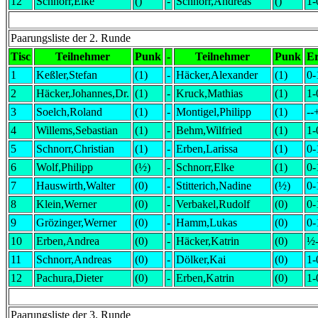
12
Schnorr,Elke
()
-
Schnorr,Andreas
()
1-
Paarungsliste der 2. Runde
Tisc
Teilnehmer
Punk
-
Teilnehmer
Punk
E
1
Keßler,Stefan
(1)
-
Häcker,Alexander
(1)
0-
2
Häcker,Johannes,Dr.
(1)
-
Kruck,Mathias
(1)
1-
3
Soelch,Roland
(1)
-
Montigel,Philipp
(1)
--
4
Willems,Sebastian
(1)
-
Behm,Wilfried
(1)
1-
5
Schnorr,Christian
(1)
-
Erben,Larissa
(1)
0-
6
Wolf,Philipp
(½)
-
Schnorr,Elke
(1)
0-
7
Hauswirth,Walter
(0)
-
Stitterich,Nadine
(½)
0-
8
Klein,Werner
(0)
-
Verbakel,Rudolf
(0)
0-
9
Grözinger,Werner
(0)
-
Hamm,Lukas
(0)
0-
10
Erben,Andrea
(0)
-
Häcker,Katrin
(0)
½
11
Schnorr,Andreas
(0)
-
Dölker,Kai
(0)
1-
12
Pachura,Dieter
(0)
-
Erben,Katrin
(0)
1-
Paarungsliste der 3. Runde